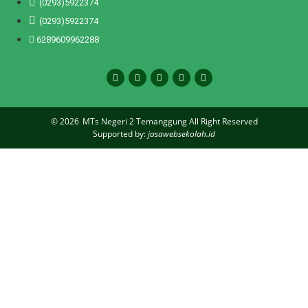
(0293)5922374
(0293)5922374
6289609962288
© 2026
MTs Negeri 2 Temanggung All Right Reserved
Supported by:
jasawebsekolah.id