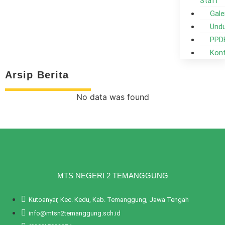
Staff
Gale
Und
PPD
Kon
Arsip Berita
No data was found
MTS NEGERI 2 TEMANGGUNG
Kutoanyar, Kec. Kedu, Kab. Temanggung, Jawa Tengah
info@mtsn2temanggung.sch.id